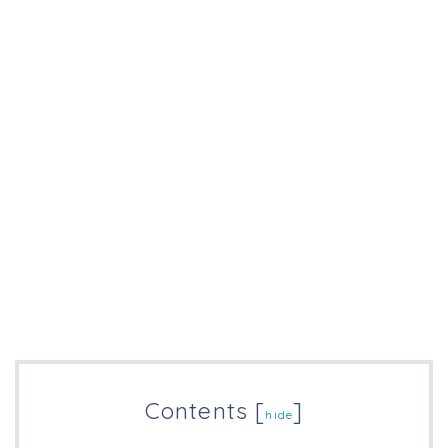
Contents
[
]
hide