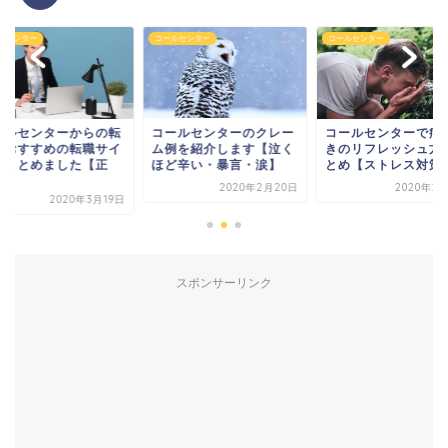
ルセンター
コールセンター
コールセンター
ールセンターからの転
コールセンターのクレー
コールセンターで病
におすすめの転職サイ
ム例を紹介します【泣く
きのリフレッシュ方
をまとめました【正
ほど辛い・暴言・涙】
とめ【ストレス対策
.
2020年2月20日
2020年2
2020年3月19日
スポンサーリンク